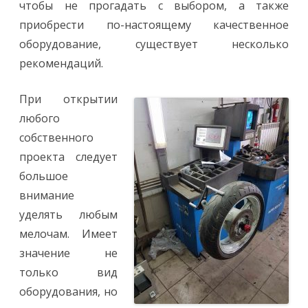
чтобы не прогадать с выбором, а также
о
м
приобрести по-настоящему качественное
о
н
оборудование, существует несколько
т
а
рекомендаций.
ж
н
ы
й
При открытии
с
т
любого
а
н
собственного
о
к
проекта следует
большое
внимание
уделять любым
мелочам. Имеет
значение не
только вид
оборудования, но