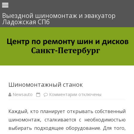
Выездной шиномонтаж и эвакуатор
Ладожская СПб
Перейти
к
содержимому
Шиномонтажный станок
Newsauto
Комментарии
к
отключены
з
а
п
Каждый, кто планирует открывать собственный
и
с
шиномонтаж, сталкивается с необходимостью
и
Ш
выбирать подходящее оборудование. Для того,
и
н