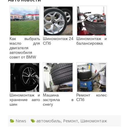
Как выбрать
Шиномонтаж 24
Шиномонтаж и
масло для
СПб
балансировка
двигателя
автомобиля
совет от BMW
Шиномонтаж и
Машина
Ремонт колес
хранение авто
застряла в
СПб
шин
снегу
News
автомобиль
,
Ремонт
,
Шиномонтаж