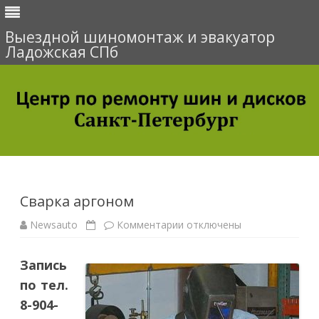
Выездной шиномонтаж и эвакуатор
Ладожская СПб
Перейти
к
содержимому
Сварка аргоном
Newsauto
Комментарии
к
отключены
з
а
п
Запись
и
с
по тел.
и
С
8-904-
в
а