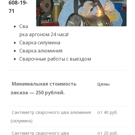
608-19-
р
к
71
а
а
р
г
Сва
о
н
рка аргоном 24 часа!
о
м
Сварка силумина
Сварка алюминия
Сварочные работы с выездом
Минимальная стоимость
Цены
заказа — 250 рублей.
Сантиметр сварочного шва алюминия
от 40 руб.
(силумина)
Сантиметр сварочного шва
от 20 руб.