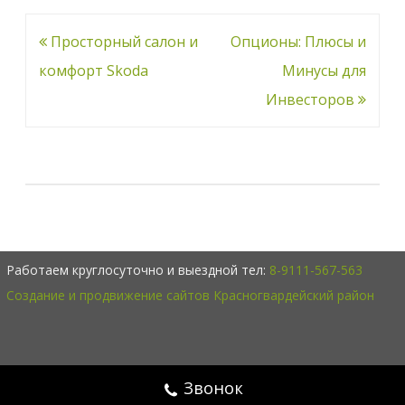
Навигация
Просторный салон и
Опционы: Плюсы и
по
комфорт Skoda
Минусы для
записям
Инвесторов
Работаем круглосуточно и выездной тел:
8-9111-567-563
Создание и продвижение сайтов Красногвардейский район
Звонок