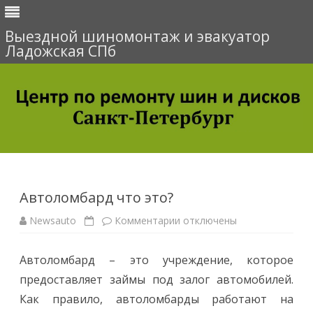
Выездной шиномонтаж и эвакуатор
Ладожская СПб
Перейти
к
содержимому
Автоломбард что это?
Newsauto
Комментарии
к
отключены
з
а
п
Автоломбард – это учреждение, которое
и
с
предоставляет займы под залог автомобилей.
и
А
Как правило, автоломбарды работают на
в
т