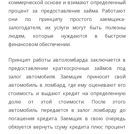
коммерческой основе и взимают определенный
о
л
процент за предоставление займа. Работают
о
м
они по принципу простого заемщика-
б
а
залогодателя, их услуги могут быть полезны
р
д
людям, которые нуждаются в быстром
ч
т
финансовом обеспечении.
о
э
т
о
Принцип работы автоломбарда заключается в
?
предоставлении краткосрочных займов под
залог автомобиля. Заемщик приносит свой
автомобиль в ломбард, где ему оценивают его
стоимость и выдают кредит на определенную
долю от этой стоимости. После этого
автомобиль передается в залог ломбарду до
погашения кредита. Заемщик в свою очередь
обязуется вернуть ссуму кредита плюс процент