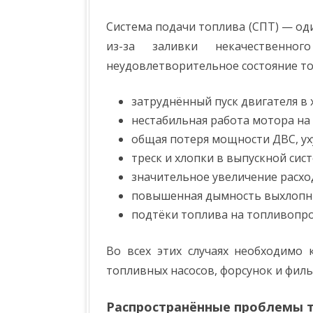
а
п
Система подачи топлива (СПТ) — од
и
с
из-за заливки некачественно
и
Н
неудовлетворительное состояние т
е
и
с
п
затруднённый пуск двигателя в 
р
а
нестабильная работа мотора на 
в
н
общая потеря мощности ДВС, ух
о
с
треск и хлопки в выпускной сис
т
и
значительное увеличение расхо
т
о
повышенная дымность выхлопных
п
л
подтёки топлива на топливопров
и
в
н
Во всех этих случаях необходимо
о
й
топливных насосов, форсунок и филь
с
и
с
т
Распространённые проблемы 
е