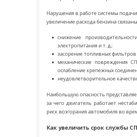
м
ы
а
Нарушения в работе системы подачи
в
т
увеличение расхода бензина связан
о
снижение производительност
электропитания и т. д.;
засорение топливных фильтров
механические повреждения СП
ослабление крепёжных соединений
неудовлетворительное качество
Наибольшую опасность представляет
за чего двигатель работает нестаб
риск возгорания автомобиля во вре
Как увеличить срок службы С