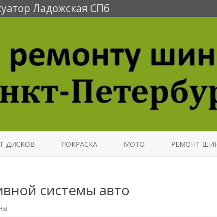
уатор Ладожская СПб
Перейти
к
Т ДИСКОВ
ПОКРАСКА
МОТО
РЕМОНТ ШИ
содержимому
ивной системы авто
ны