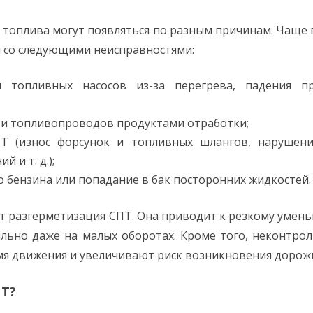
 топлива могут появляться по разным причинам. Чаще 
ы со следующими неисправностями:
и топливных насосов из-за перегрева, падения пр
 и топливопроводов продуктами отработки;
Т (износ форсунок и топливных шлангов, нарушени
 и т. д.);
 бензина или попадание в бак посторонних жидкостей.
 разгерметизация СПТ. Она приводит к резкому умен
ильно даже на малых оборотах. Кроме того, неконтр
мя движения и увеличивают риск возникновения доро
ПТ?