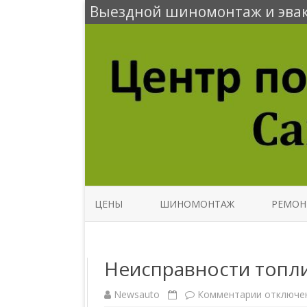
Выездной шиномонтаж и эвак
ЦЕНЫ
ШИНОМОНТАЖ
РЕМОН
Неисправности топл
Newsauto
Комментарии
к
отключе
з