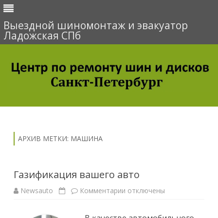
Выездной шиномонтаж и эвакуатор
Ладожская СПб
Перейти
к
содержимому
АРХИВ МЕТКИ:
МАШИНА
Газификация вашего авто
Newsauto
Комментарии
к
отключены
з
а
п
и