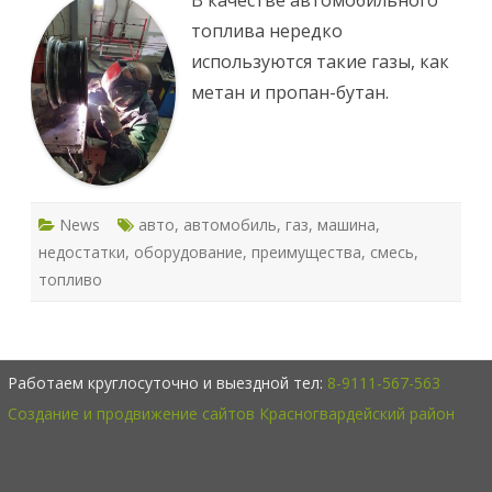
В качестве автомобильного
с
топлива нередко
и
Г
используются такие газы, как
а
з
метан и пропан-бутан.
и
ф
и
к
а
ц
и
я
в
News
авто
,
автомобиль
,
газ
,
машина
,
а
ш
недостатки
,
оборудование
,
преимущества
,
смесь
,
е
г
топливо
о
а
в
т
о
Работаем круглосуточно и выездной тел:
8-9111-567-563
Создание и продвижение сайтов Красногвардейский район