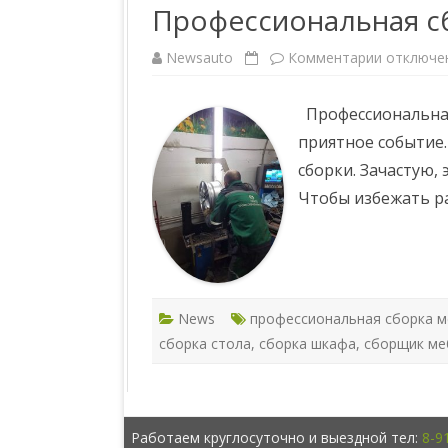
Профессиональная с
Newsauto
Комментарии
к
отключе
з
а
п
Профессиональная 
и
с
приятное событие
и
П
сборки. Зачастую,
р
о
Чтобы избежать р
ф
е
с
с
и
о
н
а
л
News
профессиональная сборка 
ь
н
сборка стола
,
сборка шкафа
,
сборщик ме
а
я
с
б
о
р
к
Работаем круглосуточно и выездной тел:
8-9