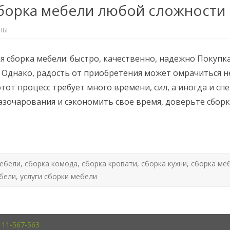
борка мебели любой сложности
ны
сборка мебели: быстро, качественно, надежно Покупка
. Однако, радость от приобретения может омрачиться
 этот процесс требует много времени, сил, а иногда и 
азочарования и сэкономить свое время, доверьте сбор
мебели
,
сборка комода
,
сборка кровати
,
сборка кухни
,
сборка ме
бели
,
услуги сборки мебели
111-567-563