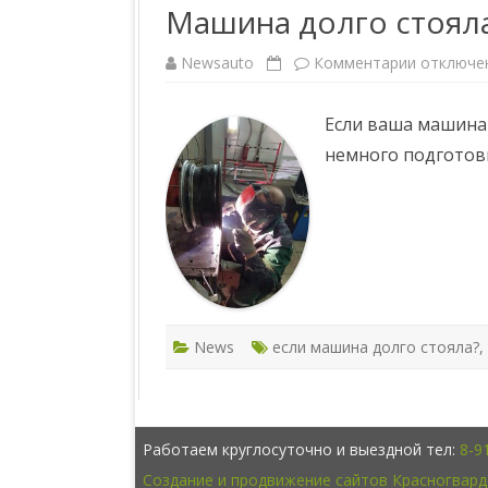
Машина долго стояла
Newsauto
Комментарии
к
отключе
з
а
п
Если ваша машина 
и
с
немного подготов
и
М
а
ш
и
н
а
д
о
л
г
о
с
News
если машина долго стояла?
,
т
о
я
л
а
т
е
Работаем круглосуточно и выездной тел:
8-9
п
е
Создание и продвижение сайтов Красногвард