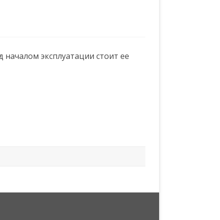
РЕМОНТ КПП И МКПП
ВЫЕЗДНОЙ ШИНОМОНТАЖ
ВЫЕЗДНОЙ ЭВАКУАТОР
д началом эксплуатации стоит ее
ТОНИРОВКА
СТО РЕМОНТ
УСЛУГИ ЭВАКУАТОРА ДЛЯ АВТО
В СПБ ПРИ ПОЛОМКЕ МАШИНЫ
– БЫСТРО И УДОБНО | ФИРМА
911 СПБ
РЕМОНТ ДИЗЕЛЬНЫХ
ФОРСУНОК COMMON RAIL:
ОСНОВНЫЕ ПРОБЛЕМЫ И ИХ
РЕШЕНИЯ